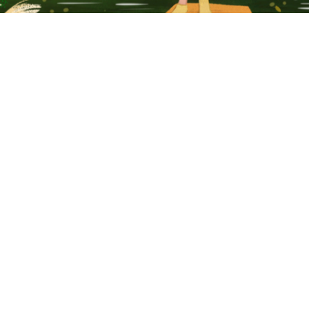
Anterior
Próximo
Reduzir
Ampliar
Página 1 de 43
pelo livro completo! Compre agora e 