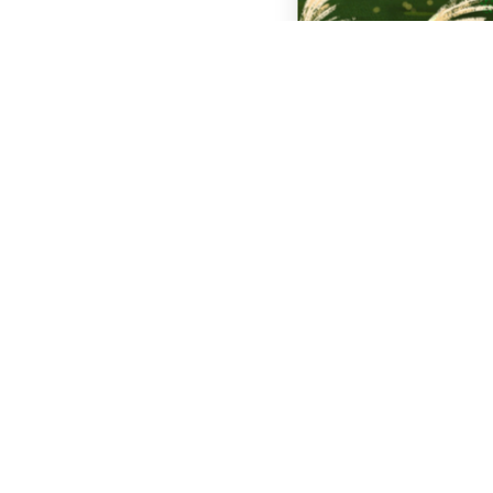
🔥 Apenas $9.90 