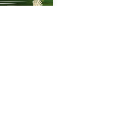
torne-se Culto 💥