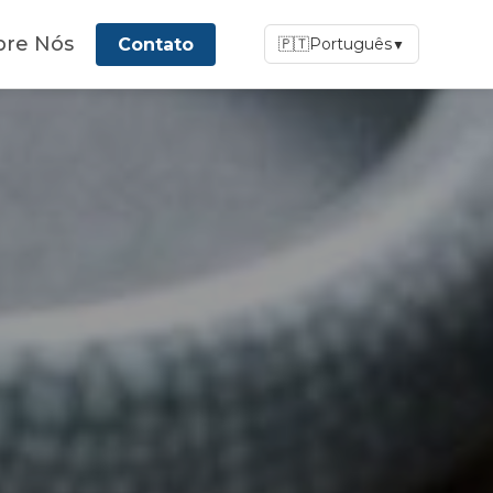
🛒
bre Nós
Contato
🇵🇹
Português
▼