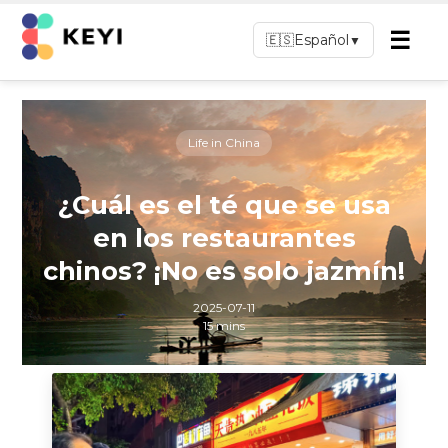
☰
🇪🇸
Español
▼
Life in China
¿Cuál es el té que se usa
en los restaurantes
chinos? ¡No es solo jazmín!
2025-07-11
15 mins