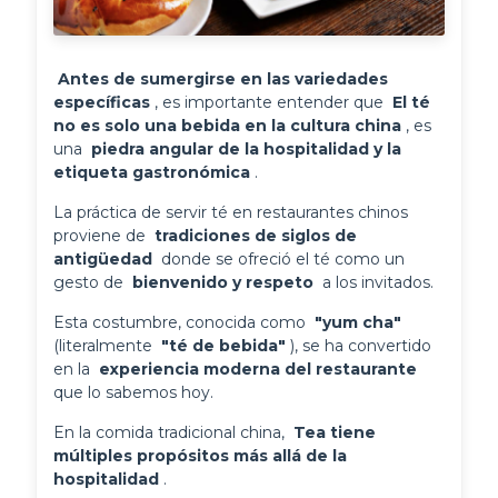
 Antes de sumergirse en las variedades 
específicas 
, es importante entender que 
 El té 
no es solo una bebida en la cultura china 
, es 
una 
 piedra angular de la hospitalidad y la 
etiqueta gastronómica 
.
La práctica de servir té en restaurantes chinos 
proviene de 
 tradiciones de siglos de 
antigüedad 
 donde se ofreció el té como un 
gesto de 
 bienvenido y respeto 
 a los invitados.
Esta costumbre, conocida como 
 "yum cha" 
(literalmente 
 "té de bebida" 
), se ha convertido 
en la 
 experiencia moderna del restaurante 
que lo sabemos hoy.
En la comida tradicional china, 
 Tea tiene 
múltiples propósitos más allá de la 
hospitalidad 
.