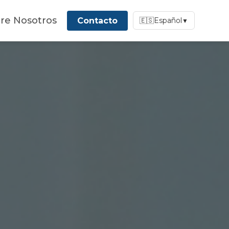
re Nosotros
Contacto
🇪🇸
Español
▼