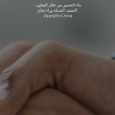
بناء الجسور من خلال التعاون -
اكتشف الشبكة وراء نجاح
ApplyforChina.