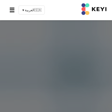
☰
🇸🇦
العربية
▼