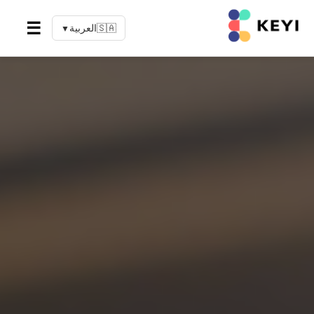
☰
🇸🇦
العربية
▼