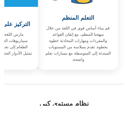
التعلم المنظم
التركيز على ا
قم ببناء أساس قوي في اللغة من خلال
منهجنا المنظم، مع إتقان القواعد
مارس اللغة الص
والمفردات ومهارات المحادثة خطوة
سيناريوهات الحيا
بخطوة. تقدم بسلاسة من المستويات
الطعام إلى تحديد
المبتدئة إلى المتوسطة مع مسارات تعلم
تمثيل الأدوار الجذاب
واضحة.
نظام مستوى كيي
غير متأكد من مستوى لغتك الصينية؟ استخدم تقييمنا
السريع لمطابقة مهاراتك مع المعايير العالمية (IELTS،