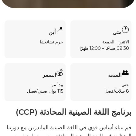
📍
🕐
متى
أين
الاثنين - الجمعة
حرم تشانغشا
08:30 صباحًا – 12:00 ظهرًا
💰
👥
السعة
السعر
حتى
يبدأ من
8 طلاب/فصل
115 يوان صيني/فصل
برنامج اللغة الصينية المحادثة (CCP)
قم ببناء أساس قوي في اللغة الصينية الماندرين مع دورتنا
المنظمة في اللغة الصينية المحادثة. مصممة للمتعلمين