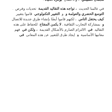
في عالمنا الحديث 
 ، تواجه هذه التقاليد القديمة 
 تحديات وفرص 
. 
التوسع الحضري والعولمة و 
 و 
 التغيير التكنولوجي 
 قاموا بتغيير 
كيف يحتفل الناس 
 ، لكنهم قاموا أيضًا بإنشاء طرق جديدة للاتصال 
و 
 بمشاركة التجارب الثقافية 
. لا يكمن المفتاح 
 للحفاظ على هذه 
التقاليد 
 في 
 الالتزام الصارم بالأشكال القديمة 
 ، ولكن في 
 فهم 
معانيها الأساسية 
 و 
 إيجاد طرق للتعبير عن هذه المعاني 
 في 
السياقات المعاصرة 
. يظل تركيز مهرجان 
 منتصف الخريف على لم 
شمل الأسرة 
 ذا صلة اليوم 
 كما كان 
 قبل قرون 
 ، وربما أكثر من 
ذلك في عالمنا 
 المجزأ بشكل متزايد 
. لقد تطورت تقليد 
 في 
مشاركة الكعك 
 لتشمل 
 النكهات الحديثة والعروض التقديمية 
المبتكرة 
 ، لكن رسالة 
 الكامنة عن الوحدة والرعاية 
 تظل 
 دون 
تغيير 
. وبالمثل ، فإن 
 تحدق القمر 
 يواصل 
 إلهام العجائب والتأمل 
 ، 
سواء كان ذلك مع 
 عارية 
 أو من خلال 
 التلسكوبات المتقدمة 
. بينما 
ننظر إلى المستقبل 
 ، فإن تقاليد مهرجان 
 منتصف الخريف 
 سوف 
تستمر بلا شك 
 في التطور 
 ، والتكيف مع 
 ظروف جديدة 
 أثناء 
الحفاظ على شخصيتها الأساسية **. 
إن قدرة المهرجان 
 على الجمع بين الناس 
 ، 
 إنشاء تجارب مشتركة 
، و 
 يربطنا بتراثنا الثقافي 
 يضمن 
 ملائمة 
 المستمرة للأجيال القادمة 
. في 
 الاحتفال بهذه التقاليد 
 ، فإننا لا نكرم فقط أسلافنا 
 ولكن أيضًا 
إنشاء تجارب ذات معنى 
 لسلاحنا 
 ، مع التأكد من أن 
 إرث جميل 