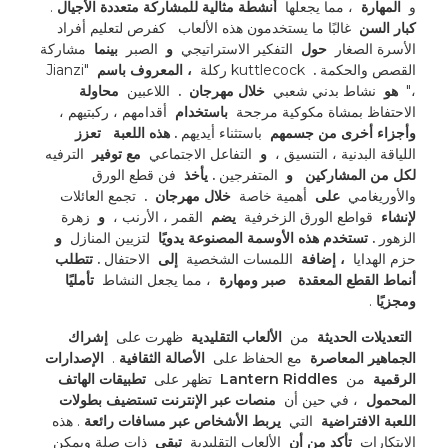
و 
 المهارة 
 ، مما يجعلها 
 أنشطة مثالية للمشاركة متعددة الأجيال 
. 
كبار السن 
 غالبًا ما يستخدمون هذه الألعاب 
 كفرص لتعليم أفراد 
الأسرة الصغار 
 حول 
 التفكير الاستراتيجي 
 و 
 الصبر 
 بينما 
 مشاركة 
القصص والحكمة 
. 
 kuttlecock ركلة 
 ، المعروف باسم 
 "Jianzi 
،" 
 هو 
 نشاط بدني شعبي 
 خلال مهرجان 
. 
 اللاعبين 
 محاولة 
الاحتفاظ بمشاة مكوكية مرجحة 
 باستخدام 
 أقدامهم ، ركبتيهم ، 
وأجزاء أخرى من جسمهم 
 باستثناء أيديهم 
. هذه اللعبة 
 تعزز 
اللياقة البدنية ، التنسيق ، 
 و 
 التفاعل الاجتماعي 
 مع توفير 
 الترفيه 
لكل من المشاركين 
 و 
 المتفرجين 
. يأخذ 
 فن قطع الورق 
والأوريغامي 
 على 
 أهمية خاصة 
 خلال مهرجان 
. 
 تجمع العائلات 
لإنشاء 
 قواطع الورق الزخرفية 
 يضم 
 القمر ، الأرنب ، 
 و 
 زهرة 
الزهور 
. تستخدم هذه الأوسمة المصنوعة يدويًا 
 لتزيين المنازل 
 و 
حزم الهدايا 
 ، إضافة 
 اللمسات الشخصية 
 إلى 
 الاحتفال 
. تتطلب 
أنماط القطع المعقدة 
 صبر ومهارة 
 ، مما يجعل النشاط 
 تأمليًا 
ومجزيًا 
. 
 التعديلات الحديثة 
 من 
 الألعاب التقليدية 
 ظهرت على 
 إشراك 
الجماهير المعاصرة 
 مع الحفاظ على 
 الأصالة الثقافية 
. 
 الإصدارات 
الرقمية 
 من 
 Lantern Riddles 
 تظهر على 
 تطبيقات الهاتف 
المحمول 
 ، في حين أن 
 منصات عبر الإنترنت تستضيف بطولات 
اللعبة الافتراضية 
 التي 
 يربط الأشخاص عبر مسافات رائعة 
. هذه 
الابتكارات 
 تأكد من أن 
 الألعاب التقليدية 
 تبقى 
 ذات صلة ويمكن 