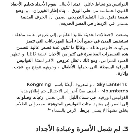
الفوانيس هو نشاط عائلي 
 تمتد الأجيال. 
 يقوم الأجداد بتعليم الأحفاد 
الفنون الحساسة من 
 طي الورق 
 ، 
 بناء إطار الخيزران 
 ، و 
 وضع 
شمعة دقيق 
. هذا 
 التقليد التدريجي 
 يضمن أن 
 الحرف القديمة 
تستمر 
 في الازدهار في العصر الحديث 
. 
وسعت الاحتفالات الحديثة تقاليد الفانوس إلى عروض عامة مذهلة 
. 
تستضيف المدن في جميع أنحاء آسيا المهرجانات التي تتميز 
بتركيبات فانوس هائلة 
 ، وغالبًا ما تكون عدة قصص عالية. تتضمن 
هذه التفسيرات المعاصرة في كثير من الأحيان 
 تقنية LED 
 و 
 تظهر 
الضوء المتزامن 
. ومع ذلك ، تظل عروض 
 الأكثر لمسًا 
 الفوانيس 
الورقية البسيطة 
 التي يحملها 
 الأطفال 
 ، وجوههم تتوهج مع 
 عجب 
وإثارة 
. 
 Sky Lanterns 
 ، والمعروف أيضًا باسم 
 Kongming 
Mournterns 
 ، أضف بعدًا آخر إلى الاحتفال. يتم إطلاق هذه 
الفوانيس الورقية 
 في سماء الليل 
 ، التي تحمل 
 رغبات وصلوات 
إلى القمر. إن مشهد 
 مئات الفوانيس المتوهجة 
 يصعد إلى الظلام 
يخلق مشهدًا لا ينسى 
 يربط 
 الأرض بالسماء **
3. لم شمل الأسرة وعبادة الأجداد