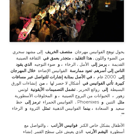
يحول توهج الفوانيس مهرجان 
 منتصف الخريف 
 إلى مشهد سحري 
من الضوء واللون 
. هذا التقليد ، متجذر بعمق في 
 الثقافة الصينية 
القديمة 
 ، يرمز إلى 
 الأمل ، الرخاء 
 ، و 
 ضوء التوجيه 
 الذي يقود 
الناس إلى أسرهم. تعود ممارسة 
 الفوانيس الإضاءة 
 خلال المهرجان 
إلى 
 2000 عام 
 ، في الأصل بمثابة إشارات للتواصل عبر مسافات 
كبيرة. تأتي الفوانيس في 
 أشكال لا حصر لها 
 ، من 
 إنشاءات الورق 
البسيطة 
 إلى 
 روائع الحرير 
. تشمل التصميمات الأيقونية 
 لوتس 
زهور 
 ، 
 الحيوانات من البروج الصينية 
 ، و 
 المخلوقات الأسطورية 
مثل 
 التنين 
 و 
 Phoenixes 
. 
 الفوانيس الحمراء 
 ترمز إلى 
 حظ 
سعيد 
 و 
 السعادة 
 ، بينما 
 الفوانيس الذهبية 
 تمثل 
 الثروة 
 و 
 الرخاء 
**. 
الأطفال بشكل خاص الكنز 
 فوانيس الأرانب 
 ، والتواصل مع 
أسطورة 
 اليشم الأرنب 
 الذي يعيش على سطح القمر. إنشاء 