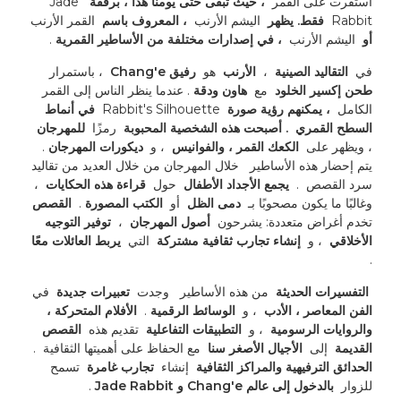
استقرت على القمر 
 ، حيث تبقى حتى يومنا هذا ، برفقة 
 Jade 
Rabbit 
 فقط. يظهر 
 اليشم الأرنب 
 ، المعروف باسم 
 القمر الأرنب 
أو 
 اليشم الأرنب 
 ، في إصدارات مختلفة من الأساطير القمرية 
. 
في 
 التقاليد الصينية 
 ، 
 الأرنب 
 هو 
 رفيق Chang'e 
 ، باستمرار 
طحن إكسير الخلود 
 مع 
 هاون ودقة 
. عندما ينظر الناس إلى القمر 
الكامل 
 ، يمكنهم رؤية صورة 
 Rabbit's Silhouette 
 في أنماط 
السطح القمري 
. أصبحت هذه الشخصية المحبوبة 
 رمزًا 
 للمهرجان 
، ويظهر على 
 الكعك القمر ، والفوانيس 
 ، و 
 ديكورات المهرجان 
. 
يتم إحضار هذه الأساطير 
 خلال المهرجان من خلال العديد من تقاليد 
سرد القصص 
. 
 يجمع الأجداد الأطفال 
 حول 
 قراءة هذه الحكايات 
 ، 
وغالبًا ما يكون مصحوبًا بـ 
 دمى الظل 
 أو 
 الكتب المصورة 
. 
 القصص 
تخدم أغراض متعددة: يشرحون 
 أصول المهرجان 
 ، 
 توفير التوجيه 
الأخلاقي 
 ، و 
 إنشاء تجارب ثقافية مشتركة 
 التي 
 يربط العائلات معًا 
. 
 التفسيرات الحديثة 
 من هذه الأساطير 
 وجدت 
 تعبيرات جديدة 
 في 
الفن المعاصر ، الأدب 
 ، و 
 الوسائط الرقمية 
. 
 الأفلام المتحركة ، 
والروايات الرسومية 
 ، و 
 التطبيقات التفاعلية 
 تقديم هذه 
 القصص 
القديمة 
 إلى 
 الأجيال الأصغر سنا 
 مع الحفاظ على أهميتها الثقافية 
. 
الحدائق الترفيهية والمراكز الثقافية 
 إنشاء 
 تجارب غامرة 
 تسمح 
للزوار 
 بالدخول إلى عالم Chang'e و Jade Rabbit 
.