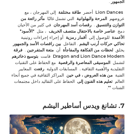
الجمهور 
. 
 Lion Dances 
 أحضر 
 طاقة مختلفة 
 إلى المهرجان ، مع 
عروضهم 
 المرحة والبهلوانية 
 التي تشمل غالبًا 
 مآثر رائعة من 
التوازن والتنسيق 
. 
 رقصات أسد المهرجان 
 في كثير من الأحيان 
دمج 
 عناصر خاصة بالاحتفال منتصف الخريف 
 ، مثل 
 "الأسود" 
الأعمدة 
 للوصول إلى 
 أقمار رمزية 
 أو إجراء إجراءات روتينية 
تحاكي حركات أرنب اليشم 
. التفاعل 
 بين راقصات الأسد والجمهور 
يخلق 
 لحظات من الفكاهة والمفاجأة 
 أن 
 متعة المتفرجين 
. 
 فرقة 
Dragon and Lion Dance Modern 
 قامت 
 بتوسيع ذخائرهم 
لتشمل 
 الموسيقى المعاصرة والرقصية 
 مع الحفاظ على التقنيات 
التقليدية والأهمية الثقافية 
. 
 المسابقات الدولية 
 رفعت 
 المعايير 
الفنية 
 من هذه العروض ، في حين 
 المراكز الثقافية في جميع أنحاء 
العالم 
 تعليم هذه الفنون إلى 
 الحفاظ على التقاليد داخل مجتمعات 
الشتات **.
7. تشانغ ويدس أساطير اليشم