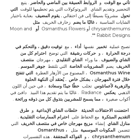
تأتي مع الوقت 
 و 
 الروابط العميقة بين الماضي والحاضر 
. يتبع 
التحضير وتقديم الشاي 
 البروتوكولات التي يتم تحطيمها للوقت 
 التي 
تحول 
 مشروبًا بسيطًا إلى فن احتفالي 
. يقوم المضيف 
 بعناية باختيار 
الشايات المناسبة 
 ، غالبًا ما يضم 
 زخارف الخريف 
 مثل 
chrysanthemums أو Osmanthus Flowers 
 أو 
 Moon and 
Rabbit Designs **. 
تصبح عملية 
 تخمير 
 نفسها 
 أداء 
 ، مع 
 توقيت دقيق ، والتحكم في 
درجة الحرارة 
 ، و 
 حركات رشيقة 
 التي توضح 
 احترام كل من 
الشاي والضيوف 
. ما وراء 
 الشاي التقليدي 
 ، مهرجان 
 منتصف 
الخريف 
 يضم 
 المشروبات الخاصة 
 التي تلتقط 
 جوهر الموسم 
. 
Osmanthus Wine 
 ، المصنوع من الأزهار العطرة 
 التي تتفتح 
خلال فترة المهرجان ، بشكل خاص 
. يُعتقد أن النكهة الحلوة 
والزهرية لأعمانثوس 
 تجلب 
 حظًا جيدًا وسعادة 
 ، في حين أن اللون 
الذهبي 
 يعكس 
 Radiance 
. غالبًا ما يتم تقديم هذا النبيذ 
 دافئ في 
أكواب صغيرة 
 ، مما يسمح للمشربين بتذوق كل من ذوقه ورائحة 
. 
 احتضنت الاحتفالات الحديثة 
 خلطات الشاي الإبداعية 
 و 
 طرق 
التقديم المبتكرة 
 مع الحفاظ على 
 احترام الممارسات التقليدية 
. 
منازل الشاي 
 إنشاء 
 مزيج مهرجان خاص في منتصف الخريف 
 التي 
تتضمن 
 المكونات الموسمية 
 مثل 
 Osmanthus ، 
chrysanthemum 
 ، و 
 الفواكه المجففة 
. هذه التفسيرات 