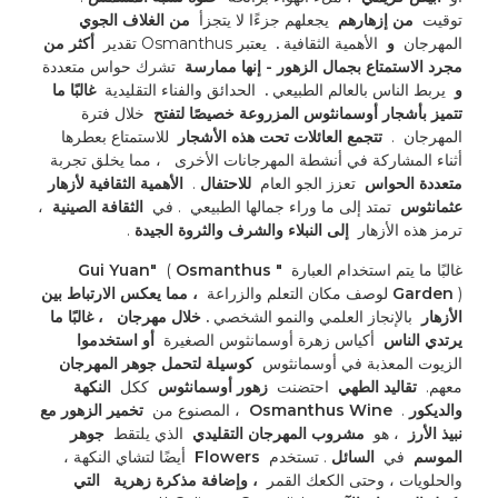
توقيت 
 من إزهارهم 
 يجعلهم جزءًا لا يتجزأ 
 من الغلاف الجوي 
المهرجان 
 و 
 الأهمية الثقافية 
. 
 يعتبر Osmanthus تقدير 
 أكثر من 
مجرد الاستمتاع بجمال الزهور - إنها ممارسة 
 تشرك حواس متعددة 
و 
 يربط الناس بالعالم الطبيعي 
. 
 الحدائق والفناء التقليدية 
 غالبًا ما 
تتميز بأشجار أوسمانثوس المزروعة خصيصًا لتفتح 
 خلال فترة 
المهرجان 
. 
 تتجمع العائلات تحت هذه الأشجار 
 للاستمتاع بعطرها 
أثناء المشاركة في أنشطة المهرجانات الأخرى 
 ، مما يخلق تجربة 
متعددة الحواس 
 تعزز الجو العام 
 للاحتفال 
. 
 الأهمية الثقافية لأزهار 
عثمانثوس 
 تمتد إلى ما وراء جمالها الطبيعي 
. في 
 الثقافة الصينية 
 ، 
ترمز هذه الأزهار 
 إلى النبلاء والشرف والثروة الجيدة 
. 
غالبًا ما يتم استخدام العبارة 
 "Gui Yuan" 
 Osmanthus 
 (
) لوصف مكان التعلم والزراعة 
Garden 
 ، مما يعكس الارتباط بين 
الأزهار 
 بالإنجاز العلمي والنمو الشخصي 
. خلال مهرجان 
 ، غالبًا ما 
يرتدي الناس 
 أكياس زهرة أوسمانثوس الصغيرة 
 أو استخدموا 
الزيوت المعذبة في أوسمانثوس 
 كوسيلة لتحمل جوهر المهرجان 
معهم. 
 تقاليد الطهي 
 احتضنت 
 زهور أوسمانثوس 
 ككل 
 النكهة 
والديكور 
. 
 Osmanthus Wine 
 ، المصنوع من 
 تخمير الزهور مع 
نبيذ الأرز 
 ، هو 
 مشروب المهرجان التقليدي 
 الذي يلتقط 
 جوهر 
الموسم 
 في 
 السائل 
. تستخدم 
 Flowers 
 أيضًا لتشاي النكهة ، 
والحلويات ، وحتى الكعك القمر 
 ، وإضافة مذكرة زهرية 
 التي 