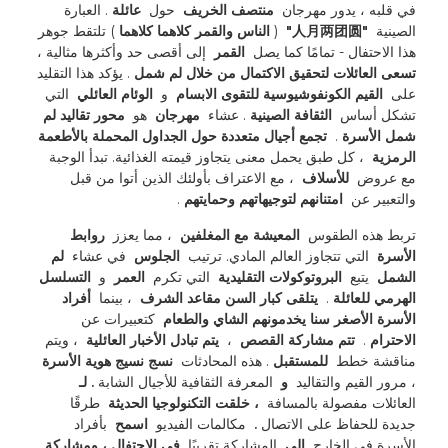
في قلبه ، يدور مهرجان 
 منتصف الخريف 
 حول 
 عائلة 
. العبارة 
الصينية 
 "人月两团圆" 
 (
 الناس والقمر كلاهما كلاهما 
) تلتقط جوهر 
هذا الاحتفال - تمامًا كما يصل 
 القمر 
 إلى أقصى حد وأكثرها مثالية ، 
تسعى العائلات لتحقيق الاكتمال من خلال لم شمل 
. يؤكد هذا التقليد 
على 
 القيم الكونفوشيوسية للتقوى الابسام 
 و 
 الوئام العائلي 
 التي 
تشكل أساس 
 الثقافة الصينية 
. عشاء 
 مهرجان 
 هو 
 محور تقاليد لم 
شمل الأسرة 
. 
 تجمع أجيال متعددة حول الجداول المحملة بالأطعمة 
الرمزية 
 ، كل طبق يحمل معنى يتجاوز قيمته الغذائية. تبدأ الوجبة 
مع عروض 
 للأسلاف 
 ، مع الاعتراف بأولئك الذين أتوا من قبل 
والتعبير عن 
 امتنانهم لتوجيهاتهم وحمايتهم 
. 
تربط هذه الطقوس 
 المعيشة مع المغلفين 
 ، مما يعزز 
 روابط 
الأسرة 
 التي تتجاوز العالم المادي. ترتيب 
 الجلوس 
 في عشاء 
 لم 
الشمل 
 يتبع 
 البروتوكولات التقليدية 
 التي تكرم 
 العمر 
 و 
 التسلسل 
الهرمي للعائلة 
. 
 يتلقى كبار السن مقاعد الشرف 
 ، بينما 
 أفراد 
الأسرة الأصغر سنا يخدمونهم الشاي والطعام 
 كتعبيرات عن 
الاحترام 
. 
 تتم مشاركة القصص 
 ، 
 يتم تبادل الأخبار العائلية 
 ، ويتم 
مناقشة خطط 
 للمستقبل 
. هذه المحادثات 
 نسج نسيج هوية الأسرة 
، مرور القيم والتقاليد 
 و 
 المعرفة الثقافية للأجيال الشابة 
. لـ 
العائلات مفصولة بالمسافة 
 ، خلقت التكنولوجيا الحديثة 
 طرقًا 
جديدة للحفاظ على الاتصال 
. 
 مكالمات الفيديو 
 اسمح 
 بأفراد 
الأسرة في الخارج 
 إلى 
 المشاركة تقريبًا 
 في الاحتفال ، ومشاركة 