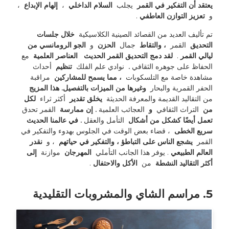
يعتقد أن التفكير في القمر 
 يجلب 
 السلام الداخلي 
 ، 
 إلهام الإبداع 
 ، 
و 
 تعزيز التوازن العاطفي 
. 
تم تأليف العديد من القصائد الصينية الكلاسيكية 
 خلال جلسات 
التحديق 
 القمر 
 ، والتقاط 
 جمال 
 الحزن 
 و 
 الجو الرومانسي من 
ليالي القمر 
. 
 لقد دمج التحديق القمر الحديث 
 العناصر العلمية 
 مع 
الحفاظ على جوهره الثقافي 
. 
 نوادي علم الفلك 
 تنظيم 
 أحداث 
مشاهدة خاصة مع التلسكوبات 
 ، مما يسمح للمشاركين 
 مراقبة 
الحفر القمرية والبحار 
 وغيرها من الميزات بالتفصيل. هذا المزيج 
من التقاليد القديمة والمعرفة الحديثة 
 يخلق تقدير 
 أكثر ثراء 
 لكل 
من 
 التراث الثقافي 
 و 
 العجائب العلمية 
. إن ممارسة 
 القمر تحدق 
تعمل أيضًا كشكل من أشكال 
 التأمل والعقل 
. في عالمنا الحديث 
سريع الخطى 
 ، قضاء بعض الوقت في الجلوس بهدوء والتفكير في 
القمر 
 يشجع الناس على التباطؤ ، والتفكير في حياتهم 
 ، و 
 نقدر 
العالم الطبيعي 
. يوفر هذا الجانب التأملي 
 المهرجان 
 موازنة 
 إلى 
أكثر التقاليد النشطة 
 من 
 الأكل والاحتفال 
.
5. مراسم الشاي والمشروبات التقليدية