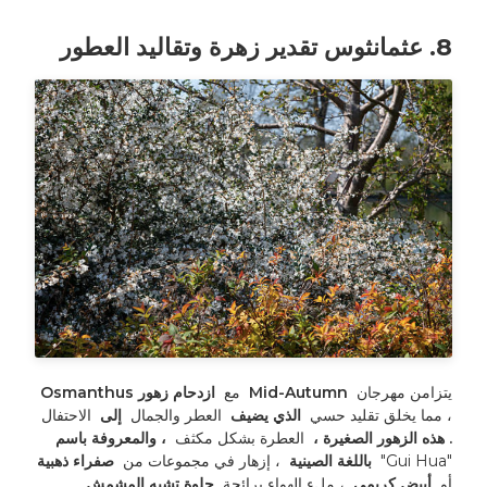
8. عثمانثوس تقدير زهرة وتقاليد العطور
يتزامن مهرجان 
 Mid-Autumn 
 مع 
 ازدحام زهور Osmanthus 
، مما يخلق تقليد حسي 
 الذي يضيف 
 العطر والجمال 
 إلى 
 الاحتفال 
. هذه الزهور الصغيرة ، 
 العطرة بشكل مكثف 
 ، والمعروفة باسم 
"Gui Hua" 
 باللغة الصينية 
 ، إزهار في مجموعات من 
 صفراء ذهبية 
أو 
 أبيض كريمي 
 ، ملء الهواء برائحة 
 حلوة تشبه المشمش 
. 