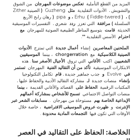
المزيد من القطع التأملية 
 تعكس موضوعات المهرجان 
 من الشوق 
والتشويش 
. 
 الأدوات التقليدية 
 مثل 
 Guzheng 
 (
 الصينية Zither 
) ، 
 Erhu 
) ، و 
 Fiddle-twered 
 (
 pipa 
 (
 رهان رابح الأربع 
السلسلة 
) مرافقة 
 التي تعزز 
 ردد 
 شعري 
. 
 التفسيرات الموسيقية 
الحديثة 
 قامت 
 بتوسيع المناظر الطبيعية الصوتية للمهرجان 
 مع 
احترام 
 الأسس التقليدية **. 
 الملحنين المعاصرين 
 إنشاء 
 أعمال جديدة 
 التي تمتزج 
 الأدوات 
الصينية الكلاسيكية 
 مع 
 chorgerration 
 ، بينما 
 الموسيقيين 
الشعبيين 
 اكتب 
 الأغاني 
 التي تروق 
 الأجيال الأصغر سنا 
. هذه 
الابتكارات الموسيقية 
 تأكد من أن التقاليد الفنية 
 المهرجان 
 تستمر 
في 
 Evolve 
 و 
 جذب جماهير جديدة 
. قام 
 تكامل التكنولوجيا 
بإنشاء 
 منصات جديدة 
 لـ 
 مشاركة التقاليد الأدبية والحفاظ عليها 
. 
المكتبات الرقمية 
 الحفاظ على 
 القصائد والأغاني القديمة 
 ، بينما 
منصات التواصل الاجتماعي 
 تسمح للأشخاص بمشاركة أعمالهم 
الإبداعية الخاصة بهم 
 مستوحاة من مهرجان 
. 
 مسابقات الشعر عبر 
الإنترنت 
 و 
 ظهرت عروض الموسيقى الافتراضية 
 ، خاصة خلال 
الأوقات التي تكون فيها 
 التجمعات المادية محدودة 
.
الخلاصة: الحفاظ على التقاليد في العصر