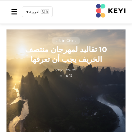
☰
🇸🇦
العربية
▼
Life in China
10 تقاليد لمهرجان منتصف
الخريف يجب أن تعرفها
2025-07-09
15 mins