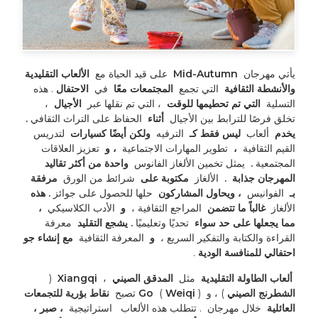
يأتي مهرجان 
 Mid-Autumn 
 على قيد الحياة مع 
 الألعاب التقليدية 
والأنشطة الثقافية 
 التي تجمع 
 المجتمعات معًا 
 في 
 الاحتفال 
. هذه 
التسلية 
 التي تم تحطيمها للوقت 
 ، التي تم نقلها عبر 
 الأجيال 
 ، 
تخلق فرصًا للترابط بين الأجيال 
 أثناء 
 الحفاظ على التراث الثقافي 
. 
يخدم 
 ألعاب 
 ليس فقط كـ 
 الترفيه 
 ولكن أيضًا كسيارات 
 لتدريس 
القيم الثقافية 
 ، 
 تطوير المهارات الاجتماعية 
 ، و 
 تعزيز العلاقات 
المجتمعية 
. 
 يمثل تخمين الألغاز الفانوس 
 واحدة من أكثر تقاليد 
المهرجان جذابة 
. 
 الألغاز 
 مكتوبة على 
 شرائط من الورق 
 مرفقة 
بـ 
 الفوانيس 
 ، ويحاول المشاركون 
 حلها للحصول على جوائز 
. هذه 
الألغاز 
 غالباً ما تتضمن 
 المراجع الثقافية ، 
 و 
 الأدب الكلاسيكي 
 ، 
مما يجعلها على حد سواء 
 تحديًا وتعليميًا 
. يشجع التقليد 
 معرفة 
القراءة والكتابة والتفكير السريع ، 
 و 
 المعرفة الثقافية 
 مع إنشاء جو 
احتفالي للمنافسة الودية 
. 
 ألعاب الطاولة التقليدية 
 مثل 
 المدقق الصيني 
 ، 
 Xiangqi 
 (
الشطرنج الصيني 
) ، و 
 Go 
) تصبح 
 Weiqi 
 (
 نقاط بؤرية للتجمعات 
العائلية 
 خلال مهرجان 
. تتطلب هذه الألعاب 
 استراتيجية 
 ، صبر ، 