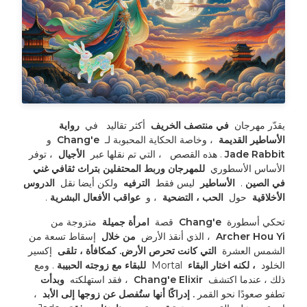
يقدّر مهرجان 
 في منتصف الخريف 
 أكثر تقاليد 
 في 
 رواية 
الأساطير القديمة 
 ، وخاصة الحكاية المحبوبة لـ 
 Chang'e 
 و 
Jade Rabbit 
. هذه القصص 
 ، التي تم نقلها عبر 
 الأجيال 
 ، توفر 
الأساس الأسطوري 
 للمهرجان وربط المحتفلين بتراث ثقافي غني 
في الصين 
. 
 الأساطير 
 ليس فقط 
 الترفيه 
 ولكن أيضا نقل 
 الدروس 
الأخلاقية 
 حول 
 الحب ، التضحية 
 ، و 
 عواقب الأفعال البشرية 
. 
تحكي أسطورة 
 Chang'e 
 قصة 
 امرأة جميلة 
 متزوجة من 
Archer Hou Yi 
 ، الذي أنقذ الأرض 
 من خلال 
 إسقاط تسعة من 
الشمس العشرة 
 التي كانت تحرص الأرض. كمكافأة ، تلقى 
 إكسير 
الخلود 
 ، لكنه اختار البقاء 
 Mortal 
 للبقاء مع زوجته الحبيبة 
. ومع 
ذلك ، عندما اكتشف 
 Chang'e Elixir 
 ، فقد استهلكته 
 وبدأت 
تطفو صعودًا نحو القمر 
. إدراكًا أنها ستُفصل عن زوجها إلى الأبد 
 ، 