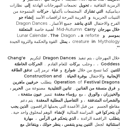
الرمزية الثقافية 
 ، تحويل 
 تجمعات المهرجانات الهادئة 
 إلى 
 نظارات 
ديناميكية 
 التي تشارك 
 المجتمعات بأكملها 
. حركات 
 المتموجة من 
التنينات الحريرية 
 و 
 الغريبة المرحة لراقصات الأسد 
 إنشاء جو 
الفرح والاحتفال 
 الذي يناشد 
 جميع الأعمار 
. 
 Dragon Dances 
خلال مهرجان 
 Mid-Autumn 
 Carry 
 أهمية خاصة 
 المتعلقة 
بموسم 
 و 
 Lunar Calendar 
 reforte 
 ، a 
 Dragon 
. The 
 Mythology 
 in 
creature 
 ، يمثل 
 القوة والحكمة والثروة الجيدة 
**. 
خلال المهرجان ، يتم تنفيذ 
 Dragon Dances 
 لتكريم 
 Chang'e 
 Goddess 
، 
 ، وجلب 
 بركات 
 للعام القادم 
. 
 الحركات الخاطئة 
للتنين 
 كما تنسج من خلال 
 شوارع 
 و 
 فناء 
 ترمز إلى 
 تدفق الطاقة 
الإيجابية 
 والاحتفال 
 بوفرة الحياة 
. 
 Construction and 
 Festival Dragons 
 of 
Operation 
 يتطلب 
 حرفيين ماهرين 
و 
 فرق منسقة من الفنانين 
. 
 تنانين التقليدية 
 مصنوعة من 
 الحرير ، 
والخيزران ، والورق 
 ، مع 
 رؤساء معقدة 
 تتميز 
 عيون منتفخة ، 
والشعرات المتدفقة 
 ، و 
 التفاصيل المطلية المعقدة 
. يتم دعم 
مقاطع الجسم 
 من قبل الأعمدة التي يحملها الراقصون 
 الذين يجب 
أن يتحركوا في 
 المزامنة المثالية 
 لإنشاء 
 الوهم لمخلوق واحد حية 
. 
يتطلب 
 الراقصة الرائدة 
 ، الذي يتحكم في الرأس 
 ، 
 مهارة 
استثنائية 
 لجعل 
 التنين يبدو يتنفس ، ينظر حولك ، ويتفاعل مع 