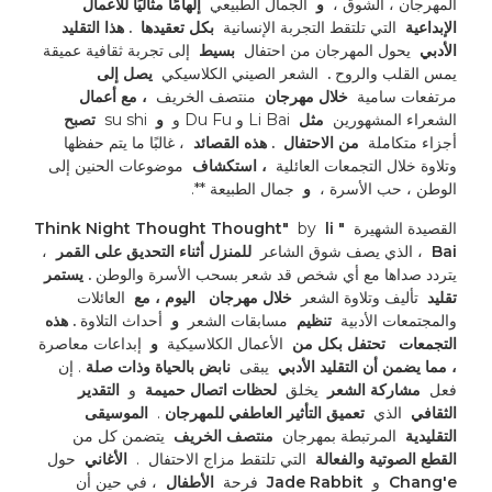
المهرجان ، الشوق ، 
 و 
 الجمال الطبيعي 
 إلهامًا مثاليًا للأعمال 
الإبداعية 
 التي تلتقط التجربة الإنسانية 
 بكل تعقيدها 
. هذا التقليد 
الأدبي 
 يحول المهرجان من احتفال 
 بسيط 
 إلى تجربة ثقافية عميقة 
يمس القلب والروح 
. 
 الشعر الصيني الكلاسيكي 
 يصل إلى 
مرتفعات سامية 
 خلال مهرجان 
 منتصف الخريف 
 ، مع أعمال 
الشعراء المشهورين 
 مثل 
 Li Bai و Du Fu و 
 و 
 su shi 
 تصبح 
أجزاء متكاملة 
 من الاحتفال 
. هذه القصائد 
 ، غالبًا ما يتم حفظها 
وتلاوة خلال التجمعات العائلية 
 ، استكشاف 
 موضوعات الحنين إلى 
الوطن ، حب الأسرة ، 
 و 
 جمال الطبيعة **. 
القصيدة الشهيرة 
 "Think Night Thought Thought" 
 li 
 by 
Bai 
 ، الذي يصف شوق الشاعر 
 للمنزل أثناء التحديق على القمر 
 ، 
يتردد صداها مع أي شخص قد شعر بسحب الأسرة والوطن 
. يستمر 
تقليد 
 تأليف وتلاوة الشعر 
 خلال مهرجان 
 اليوم ، مع 
 العائلات 
والمجتمعات الأدبية 
 تنظيم 
 مسابقات الشعر 
 و 
 أحداث التلاوة 
. هذه 
التجمعات 
 تحتفل بكل من 
 الأعمال الكلاسيكية 
 و 
 إبداعات معاصرة 
، مما يضمن أن التقليد الأدبي 
 يبقى 
 نابض بالحياة وذات صلة 
. إن 
فعل 
 مشاركة الشعر 
 يخلق 
 لحظات اتصال حميمة 
 و 
 التقدير 
الثقافي 
 الذي 
 تعميق التأثير العاطفي للمهرجان 
. 
 الموسيقى 
التقليدية 
 المرتبطة بمهرجان 
 منتصف الخريف 
 يتضمن كل من 
القطع الصوتية والفعالة 
 التي تلتقط مزاج الاحتفال 
. 
 الأغاني 
 حول 
Chang'e 
 و 
 Jade Rabbit 
 فرحة 
 الأطفال 
 ، في حين أن 