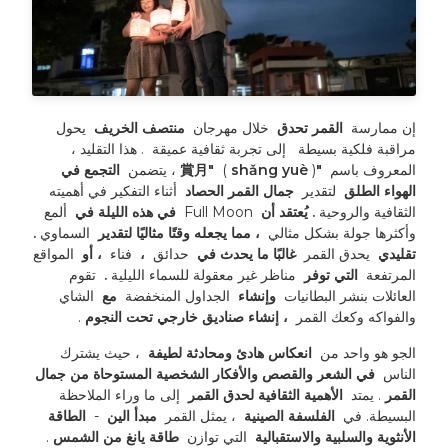
إن ممارسة 
 القمر تحدق 
 خلال مهرجان 
 منتصف الخريف 
 يحول 
مراقبة فلكية بسيطة 
 إلى تجربة ثقافية عميقة 
. هذا التقليد ، 
المعروف باسم 
 "賞月" 
) ، يتضمن 
 shǎng yuè 
 (
 التجمع في 
الهواء الطلق 
 لتقدير 
 جمال القمر الحصاد 
 أثناء التفكير في أهميته 
الثقافية والروحية 
. يُعتقد أن 
 Full Moon 
 في هذه الليلة في 
 ألمع 
وأكثرها جولة بشكل مثالي 
 ، مما يجعله وقتًا مثاليًا لتقدير 
 السماوي 
. 
تقليدي 
 يحدق القمر 
 غالبًا ما يحدث في 
 حدائق 
 ، 
 فناء 
 ، أو 
 المواقع 
المرتفعة 
 التي توفر 
 مناظر غير معقولة للسماء الليلية 
. 
 تقوم 
العائلات بنشر البطانيات 
 وإنشاء 
 الجداول المنخفضة 
 مع 
 الشاي 
والفواكه وكعك القمر 
 ، إنشاء صناديق خارجي تحت النجوم 
. 
الجو هو واحد من 
 انعكاس هادئ ومحادثة لطيفة 
 ، حيث يشترك 
الناس 
 في الشعر والقصص والأفكار الشخصية المستوحاة من جمال 
القمر 
. يمتد 
 الأهمية الثقافية لحدق القمر 
 إلى ما وراء الملاحظة 
البسيطة. في 
 الفلسفة الصينية 
 ، يمثل القمر 
 مبدأ الين 
 - 
 الطاقة 
الأنثوية والسلبية والاستقبالية 
 التي توازن 
 طاقة يانغ من الشمس 
. 