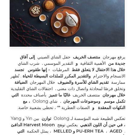
يرفع مهرجان 
 منتصف الخريف 
 حفل الشاي الصيني 
 إلى آفاق 
جديدة من 
 الأهمية الثقافية 
 و 
 التقدير الموسمي 
. 
 شرب الشاي 
خلال هذا الاحتفال لا يتعلق فقط 
 المرطبات 
 - إنها طقوس 
 تجسد 
الانسجام والاحترام 
 والتقدير المكرر للملذات البسيطة للحياة 
. تُظهر 
ممارسة 
 تقديم الشاي للأسرة والضيوف 
 خلال المهرجان 
 الضيافة 
وتخلق فرصًا لمحادثة واتصال ذات معنى 
. 
 احتفالات الشاي التقليدية 
خلال مهرجان 
 منتصف الخريف 
 غالبًا ما تتميز 
 بأصناف محددة 
 التي 
تكمل موسم 
 وموضوعات المهرجان 
. 
 شاي Oolong 
 ، مع 
النكهات المعقدة 
 و 
 الصفات العطرية ** ، تحظى بشعبية خاصة. 
تعكس الطبيعة شبه المؤسسة لـ Oolong 
 توازن 
 بين Yin و Yang 
، في حين أن اللون الذهبي 
 يعكس توهج 
 Harvest Moon الدافئ 
. 
 PU-ERH TEA 
 AGED و MELLED 
 ، 
 ، يمثل الحكمة 
 التي 