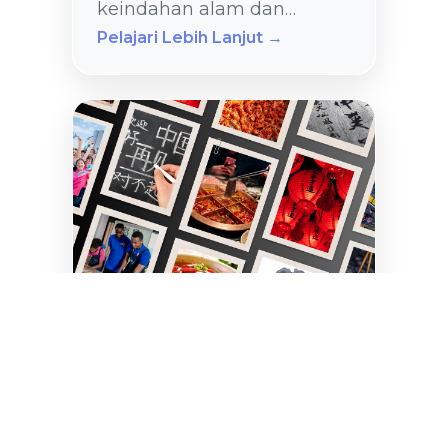
keindahan alam dan
warisan budaya yang kaya.
Pelajari Lebih Lanjut →
Kota ini berhasil
mempertahankan identitas
historisnya sambil
merangkul modernitas,
menjadikannya tujuan
ideal bagi mereka yang
ingin mengalami budaya
Tiongkok tradisional dan
kehidupan perkotaan
kontemporer.
Artikel Blog
Jelajahi artikel blog kami
yang menarik untuk
mengeksplorasi lanskap,