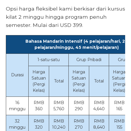
Opsi harga fleksibel kami berkisar dari kursus
kilat 2 minggu hingga program penuh
semester. Mulai dari USD 399.
Bahasa Mandarin Intensif (4 pelajaran/hari, 20
pelajaran/minggu, 45 menit/pelajaran)
1-satu-satu
Grup Pribadi
Grup K
Harga
Harga
Harga
Durasi
Satuan
Satuan
Satuan
Total
Total
(Pergi
(Pergi
(Pergi
Kelas)
Kelas)
Kelas)
16
RMB
RMB
RMB
RMB
RMB
minggu
360
5,760
290
4,640
165
32
RMB
RMB
RMB
RMB
RMB
minggu
320
10,240
270
8,640
155