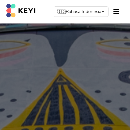
☰
🇮🇩
Bahasa Indonesia
▼