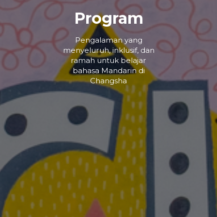
Program
Pengalaman yang
menyeluruh, inklusif, dan
ramah untuk belajar
bahasa Mandarin di
Changsha