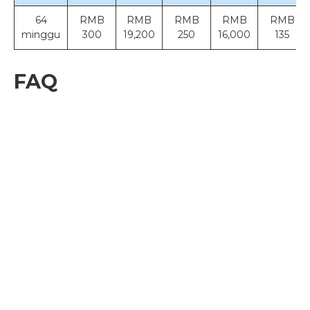
64
RMB
RMB
RMB
RMB
RMB
minggu
300
19,200
250
16,000
135
FAQ
Apa yang membedakan Keyi Chinese dari
＋
universitas dan sekolah bahasa Mandarin
lainnya?
Siapa yang dapat mendaftar untuk program
＋
Keyi Chinese?
Kapan saya bisa mulai belajar bahasa
＋
Mandarin di Keyi?