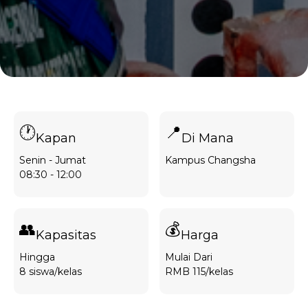
🕐
📍
Kapan
Di Mana
Senin - Jumat
Kampus Changsha
08:30 - 12:00
👥
💰
Kapasitas
Harga
Hingga
Mulai Dari
8 siswa/kelas
RMB 115/kelas