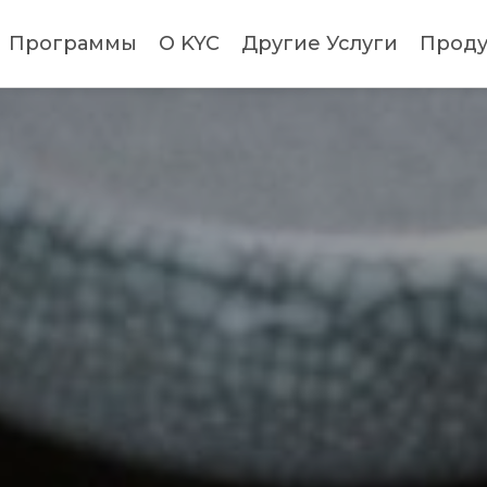
Программы
О KYC
Другие Услуги
Проду