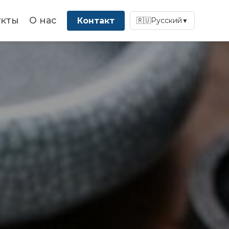
кты
О нас
Контакт
🇷🇺
Русский
▼