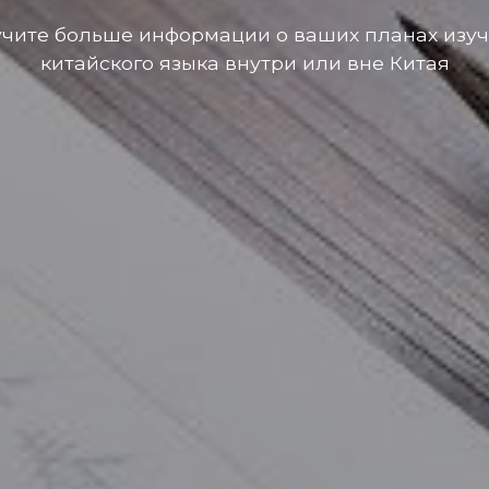
чите больше информации о ваших планах изу
китайского языка внутри или вне Китая