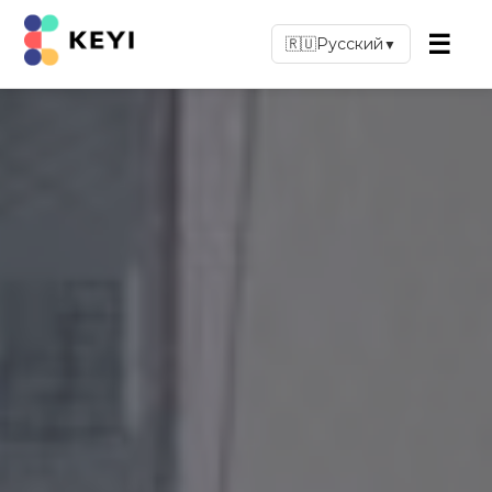
☰
🇷🇺
Русский
▼