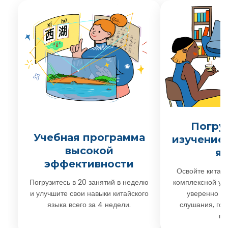
Погру
Учебная программа
изучение
высокой
я
эффективности
Освойте китайс
Погрузитесь в 20 занятий в неделю
комплексной уч
и улучшите свои навыки китайского
уверенно ра
языка всего за 4 недели.
слушания, гов
пи