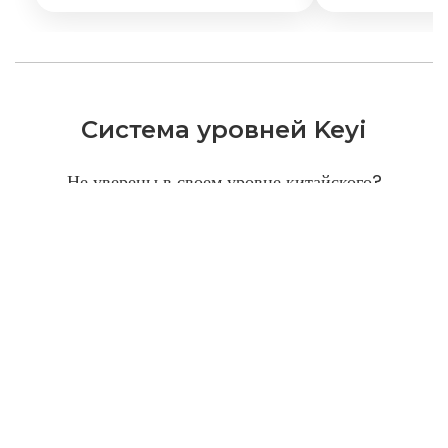
Система уровней Keyi
Не уверены в своем уровне китайского?
Используйте нашу быструю оценку, чтобы
сопоставить свои навыки с мировыми стандартами
(IELTS, CEFR). Получите ясность и выберите
правильный курс для своих целей. Все студенты
будут оценены при регистрации.
Узнать больше
(
ru
)