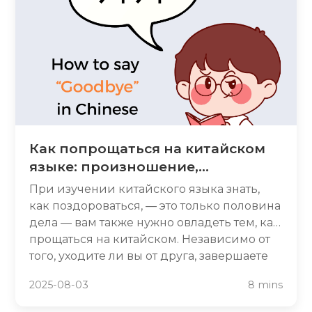
Независимо от того, являетесь ли вы
новичком или учеником среднего
уровня, узнайте, какие учебники
предлагают наилучший баланс обучения
грамматике, культурного контекста и
цифровых ресурсов для преобразования
вашего опыта изучения китайского языка.
Как попрощаться на китайском
языке: произношение,
написание и повседневные
При изучении китайского языка знать,
фразы
как поздороваться, — это только половина
дела — вам также нужно овладеть тем, как
прощаться на китайском. Независимо от
того, уходите ли вы от друга, завершаете
телефонный разговор или завершаете
2025-08-03
8 mins
деловую встречу, для любой ситуации
найдется идеальная прощальная фраза. В