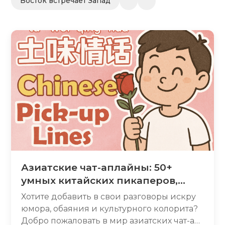
Восток встречает Запад
Азиатские чат-аплайны: 50+
умных китайских пикаперов,
которые действительно
Хотите добавить в свои разговоры искру
работают
юмора, обаяния и культурного колорита?
Добро пожаловать в мир азиатских чат-ап