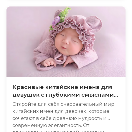
этом руководстве мы разберем, как
попрощаться по-китайски, как
произносить «до свидания» по-китайски
и как писать «до свидания» китайскими
иероглифами. Вы также узнаете
повседневные вариации и культурные
советы, чтобы попрощаться как носитель
языка.
Красивые китайские имена для
девушек с глубокими смыслами:
полный гайд на 2025 год
Откройте для себя очаровательный мир
китайских имен для девочек, которые
сочетают в себе древнюю мудрость и
современную элегантность. От