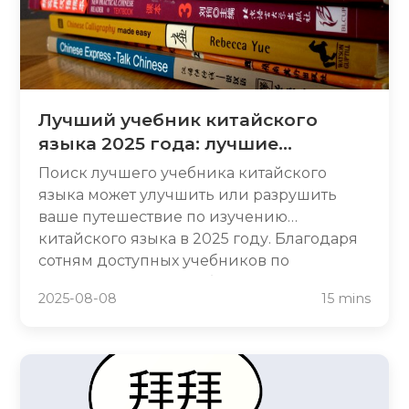
почему поиск «букв» в китайском языке
может вводить в заблуждение, и как
правильно начать изучать язык.
Лучший учебник китайского
языка 2025 года: лучшие
варианты для изучения
Поиск лучшего учебника китайского
китайского языка
языка может улучшить или разрушить
ваше путешествие по изучению
китайского языка в 2025 году. Благодаря
сотням доступных учебников по
китайскому языку выбор подходящего
2025-08-08
15 mins
экономит время, деньги и ускоряет ваш
прогресс. В этом руководстве
представлены лучшие китайские
учебники для любого стиля обучения,
бюджета и уровня владения языком.