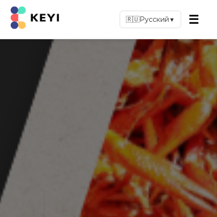
☰
🇷🇺
Русский
▼