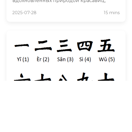
вдохновленных природой красавиц,
таких как 若汐 (Ruòxī - "как вечерний
2025-07-28
15 mins
прилив"), до драгоценных камней,
основанных на добродетели, таких как 慧
雅 (Huìyǎ - "мудрые и элегантные"),
китайские женские имена несут в себе
глубокий смысл, который связывает
дочерей с их культурным наследием.
Китайские цифры 1-10: краткое
руководство по числам в
китайском языке
Изучение китайских цифр имеет важное