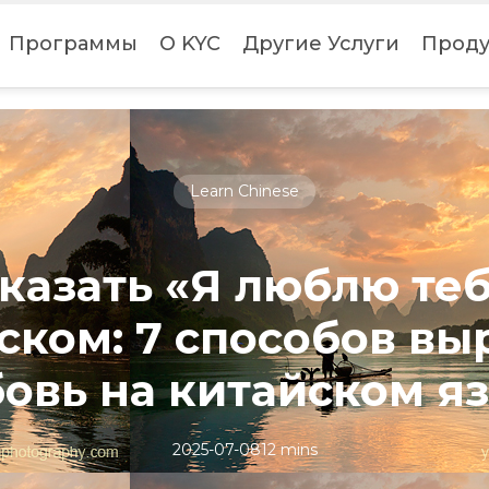
Программы
О KYC
Другие Услуги
Проду
Learn Chinese
сказать «Я люблю теб
ском: 7 способов вы
овь на китайском я
2025-07-08
12 mins