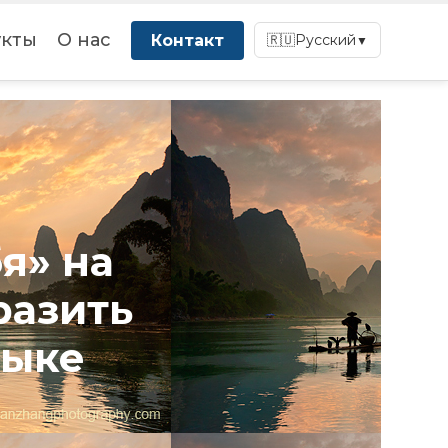
кты
О нас
Контакт
🇷🇺
Русский
▼
я» на
разить
зыке