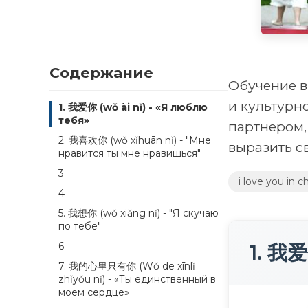
Содержание
Обучение в
и культурн
1. 我爱你 (wǒ ài nǐ) - «Я люблю
тебя»
партнером,
2. 我喜欢你 (wǒ xǐhuān nǐ) - "Мне
выразить св
нравится ты мне нравишься"
3
i love you in c
4
5. 我想你 (wǒ xiǎng nǐ) - "Я скучаю
по тебе"
6
1. 我爱
7. 我的心里只有你 (Wǒ de xīnlǐ
zhǐyǒu nǐ) - «Ты единственный в
моем сердце»