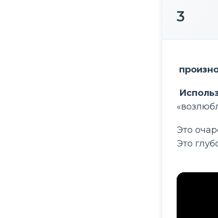
3
 произн
 Исполь
«возлюб
Это очар
Это глуб