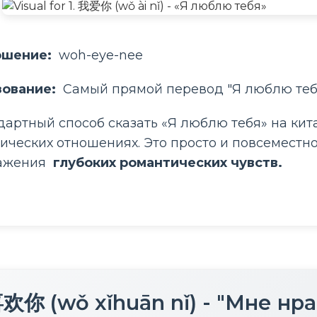
ошение: 
 woh-eye-nee
зование: 
 Самый прямой перевод "Я люблю теб
дартный способ сказать «Я люблю тебя» на кит
ических отношениях. Это просто и повсеместно
ажения 
 глубоких романтических чувств. 
欢你 (wǒ xǐhuān nǐ) - "Мне нр