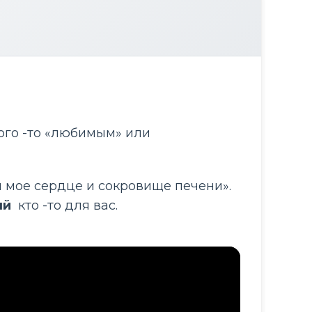
ого -то «любимым» или 
 мое сердце и сокровище печени». 
й 
 кто -то для вас.