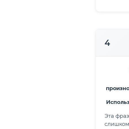
4
 произн
 Исполь
Эта фраз
слишком 