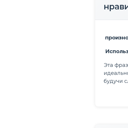
нрав
 произн
 Исполь
Эта фраз
идеально
будучи 