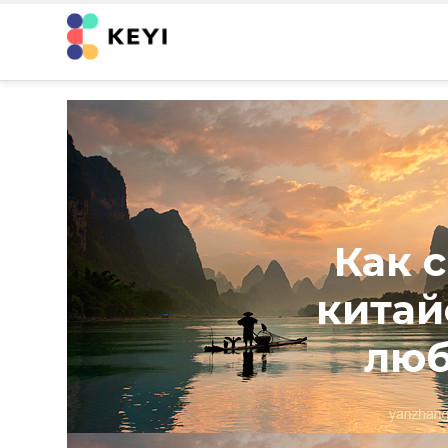
Как 
китай
люб