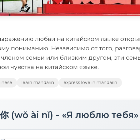
ыражению любви на китайском языке открыв
ому пониманию. Независимо от того, разгов
 членом семьи или близким другом, эти сем
ои чувства на китайском языке.
hinese
learn mandarin
express love in mandarin
你 (wǒ ài nǐ) - «Я люблю тебя»