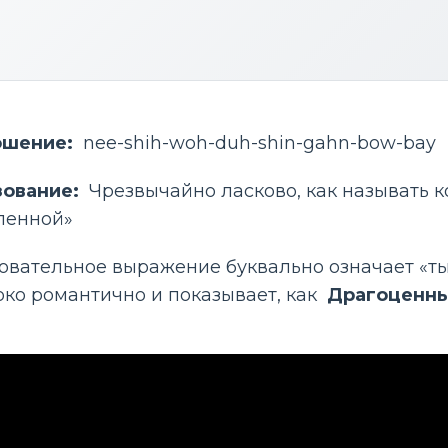
ошение: 
 nee-shih-woh-duh-shin-gahn-bow-bay
зование: 
 Чрезвычайно ласково, как называть к
ленной»
овательное выражение буквально означает «ты
око романтично и показывает, как 
 Драгоценны